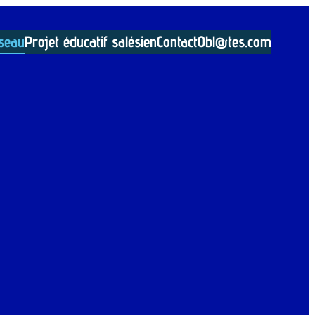
seau
Projet éducatif salésien
Contact
Obl@tes.com